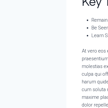
Key 
Remain 
Be Seen
Learn 
At vero eos 
praesentium 
molestias ex
culpa qui of
harum quidem
cum soluta n
maxime plac
dolor repell