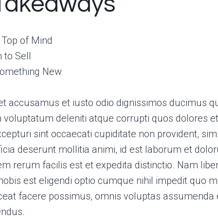
Takeaways
Top of Mind
 to Sell
Something New
et accusamus et iusto odio dignissimos ducimus qui
voluptatum deleniti atque corrupti quos dolores e
cepturi sint occaecati cupiditate non provident, simi
ficia deserunt mollitia animi, id est laborum et dolo
 rerum facilis est et expedita distinctio. Nam libe
obis est eligendi optio cumque nihil impedit quo m
eat facere possimus, omnis voluptas assumenda 
endus.