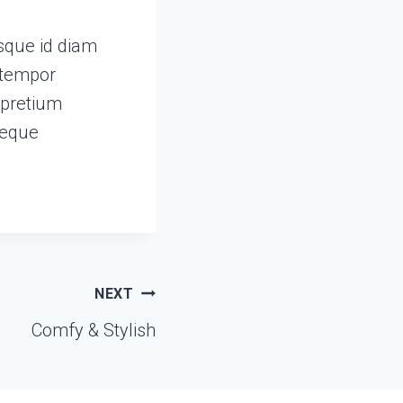
isque id diam
t tempor
 pretium
neque
NEXT
Comfy & Stylish