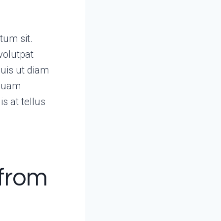
tum sit.
volutpat
uis ut diam
iquam
s at tellus
 from