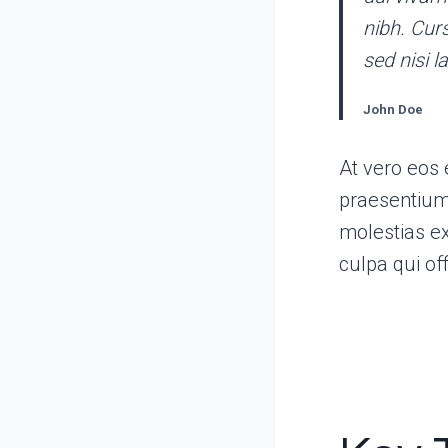
nibh. Cur
sed nisi l
John Doe
At vero eos 
praesentium 
molestias ex
culpa qui of