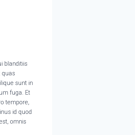
 blanditiis
t quas
lique sunt in
rum fuga. Et
ro tempore,
inus id quod
est, omnis