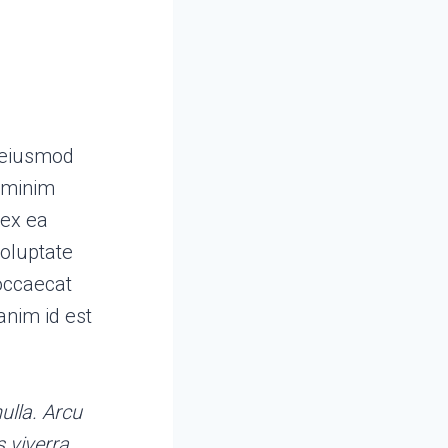
o eiusmod
d minim
 ex ea
voluptate
 occaecat
anim id est
ulla. Arcu
 viverra