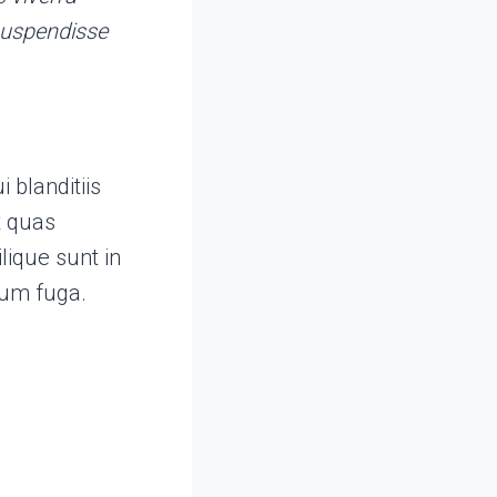
suspendisse
 blanditiis
t quas
lique sunt in
orum fuga.