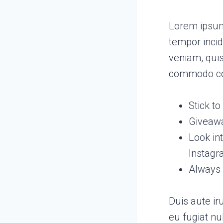
Lorem ipsum 
tempor incid
veniam, quis
commodo co
Stick t
Giveawa
Look in
Instag
Always 
Duis aute ir
eu fugiat nu