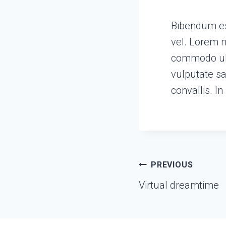
Bibendum est
vel. Lorem m
commodo ull
vulputate sa
convallis. I
Post
PREVIOUS
Virtual dreamtime
navigat