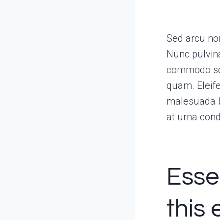
Sed arcu non
Nunc pulvina
commodo sed
quam. Eleife
malesuada bi
at urna con
Essen
this