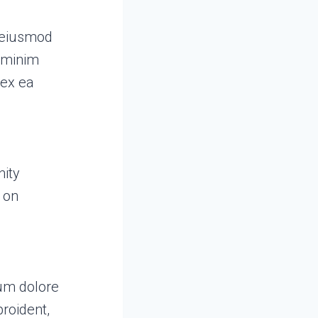
o eiusmod
d minim
 ex ea
nity
 on
lum dolore
proident,