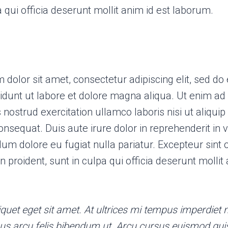
a qui officia deserunt mollit anim id est laborum.
dolor sit amet, consectetur adipiscing elit, sed d
idunt ut labore et dolore magna aliqua. Ut enim a
 nostrud exercitation ullamco laboris nisi ut aliquip
equat. Duis aute irure dolor in reprehenderit in 
illum dolore eu fugiat nulla pariatur. Excepteur sint
n proident, sunt in culpa qui officia deserunt mollit 
iquet eget sit amet. At ultrices mi tempus imperdiet n
us arcu felis bibendum ut. Arcu cursus euismod quis