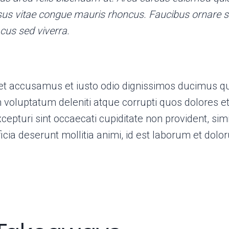
sus vitae congue mauris rhoncus. Faucibus ornare 
acus sed viverra.
et accusamus et iusto odio dignissimos ducimus qui
voluptatum deleniti atque corrupti quos dolores e
cepturi sint occaecati cupiditate non provident, simi
ficia deserunt mollitia animi, id est laborum et dol