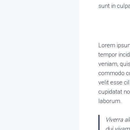
sunt in culp
Lorem ipsum 
tempor incid
veniam, quis
commodo cons
velit esse c
cupidatat no
laborum.
Viverra al
dui vivam